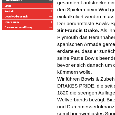
gesamten Laufstrecke ein
den Spielern beim Wurf g
einkalkuliert werden muss
Der berühmteste Bowls-Sp
Sir Francis Drake.
Als ihm
Plymouth das Herannahen
spanischen Armada gemel
erklärte er, dass er zunäc
seine Partie Bowls beend
bevor er sich danach um 
kümmern wolle.
Wir führen Bowls & Zubeh
DRAKES PRIDE, die seit 
1820 die strengen Auflag
Weltverbands bezügl. Bias
und Durchmessertoleranze
somit hochwertigstes Sport