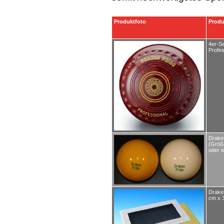
Produktfoto
Prod
4er-S
Profes
Drake
(Größ
oder 
Drake
cm x 