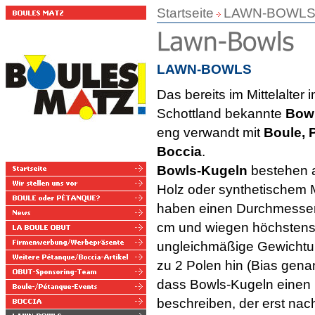
Startseite
LAWN-BOWL
LAWN-BOWLS
Das bereits im Mittelalter
Schottland bekannte
Bowl
eng verwandt mit
Boule, 
Boccia
.
Bowls-Kugeln
bestehen 
Holz oder synthetischem M
haben einen Durchmesser
cm und wiegen höchstens
ungleichmäßige Gewichtu
zu 2 Polen hin (Bias genan
dass Bowls-Kugeln einen 
beschreiben, der erst nac