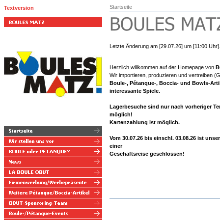
Startseite
Textversion
Letzte Änderung am [29.07.26] um [11:00 Uhr]
Herzlich willkommen auf der Homepage von
B
Wir
importieren, produzieren und vertreiben (
Boule-, Pétanque-, Boccia- und Bowls-Arti
interessante Spiele.
Lagerbesuche sind nur nach vorheriger T
möglich!
Kartenzahlung ist möglich.
Vom 30.07.26 bis einschl. 03.08.26 ist uns
einer
Geschäftsreise geschlossen!