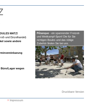
.
Pétanque
- ein spannender Freizeit-
OULES MATZ!
und Wettkampf-Sport! Die für Sie
Groß-und Einzelhandel)
richtigen Boules und das nötige
kel sowie andere
Zubehör finden Sie bei uns.
erminvereinbarung
er Büro/Lager wegen
Druckbare Version
Impressum